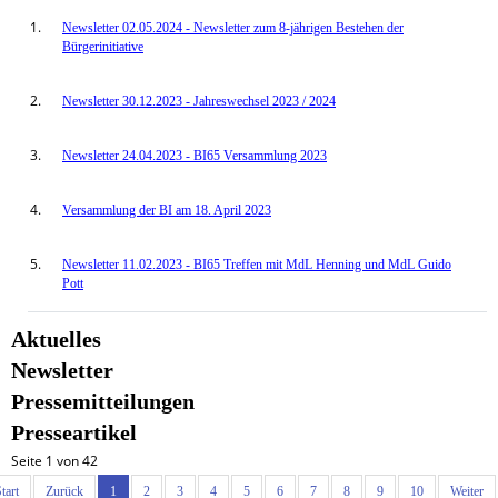
Newsletter 02.05.2024 - Newsletter zum 8-jährigen Bestehen der
Bürgerinitiative
Newsletter 30.12.2023 - Jahreswechsel 2023 / 2024
Newsletter 24.04.2023 - BI65 Versammlung 2023
Versammlung der BI am 18. April 2023
Newsletter 11.02.2023 - BI65 Treffen mit MdL Henning und MdL Guido
Pott
Aktuelles
Newsletter
Pressemitteilungen
Presseartikel
Seite 1 von 42
tart
Zurück
1
2
3
4
5
6
7
8
9
10
Weiter