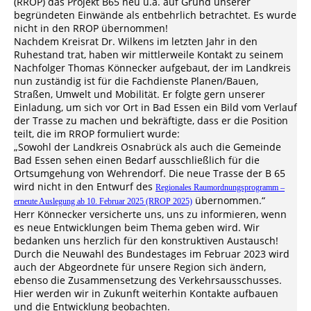
(RROP) das Projekt B65 neu u.a. auf Grund unserer
begründeten Einwände als entbehrlich betrachtet. Es wurde
nicht in den RROP übernommen!
Nachdem Kreisrat Dr. Wilkens im letzten Jahr in den
Ruhestand trat, haben wir mittlerweile Kontakt zu seinem
Nachfolger Thomas Könnecker aufgebaut, der im Landkreis
nun zuständig ist für die Fachdienste Planen/Bauen,
Straßen, Umwelt und Mobilität. Er folgte gern unserer
Einladung, um sich vor Ort in Bad Essen ein Bild vom Verlauf
der Trasse zu machen und bekräftigte, dass er die Position
teilt, die im RROP formuliert wurde:
„Sowohl der Landkreis Osnabrück als auch die Gemeinde
Bad Essen sehen einen Bedarf ausschließlich für die
Ortsumgehung von Wehrendorf. Die neue Trasse der B 65
wird nicht in den Entwurf des
Regionales Raumordnungsprogramm –
übernommen.“
erneute Auslegung ab 10. Februar 2025 (RROP 2025)
Herr Könnecker versicherte uns, uns zu informieren, wenn
es neue Entwicklungen beim Thema geben wird. Wir
bedanken uns herzlich für den konstruktiven Austausch!
Durch die Neuwahl des Bundestages im Februar 2023 wird
auch der Abgeordnete für unsere Region sich ändern,
ebenso die Zusammensetzung des Verkehrsausschusses.
Hier werden wir in Zukunft weiterhin Kontakte aufbauen
und die Entwicklung beobachten.