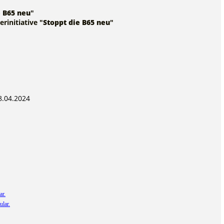
e B65 neu
"
erinitiative "
Stoppt die B65 neu
"
8.04.2024
ar.
ular.