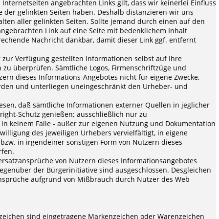
Internetseiten angebrachten Links gilt, dass wir keinerlei Einfluss
e der gelinkten Seiten haben. Deshalb distanzieren wir uns
lten aller gelinkten Seiten. Sollte jemand durch einen auf den
ngebrachten Link auf eine Seite mit bedenklichem Inhalt
rechende Nachricht dankbar, damit dieser Link ggf. entfernt
r zur Verfügung gestellten Informationen selbst auf Ihre
in zu überprüfen. Sämtliche Logos, Firmenschriftzüge und
ern dieses Informations-Angebotes nicht für eigene Zwecke,
erden und unterliegen uneingeschränkt den Urheber- und
sen, daß sämtliche Informationen externer Quellen in jeglicher
ight-Schutz genießen; ausschließlich nur zu
in keinem Falle - außer zur eigenen Nutzung und Dokumentation
willigung des jeweiligen Urhebers vervielfältigt, in eigene
bzw. in irgendeiner sonstigen Form von Nutzern dieses
fen.
ersatzansprüche von Nutzern dieses Informationsangebotes
genüber der Bürgerinitiative sind ausgeschlossen. Desgleichen
 Ansprüche aufgrund von Mißbrauch durch Nutzer des Web
eichen sind eingetragene Markenzeichen oder Warenzeichen