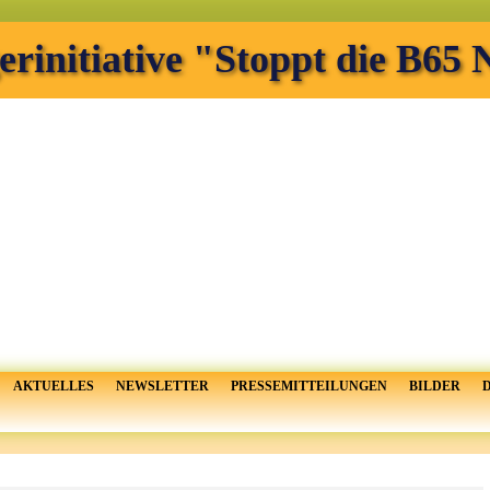
erinitiative "Stoppt die B65
AKTUELLES
NEWSLETTER
PRESSEMITTEILUNGEN
BILDER