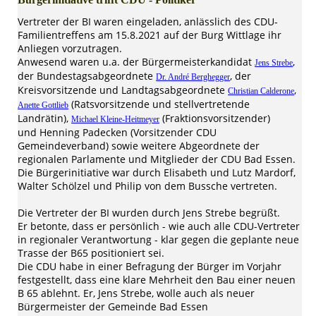
Vertreter der BI waren eingeladen, anlässlich des CDU-
Familientreffens am 15.8.2021 auf der Burg Wittlage ihr
Anliegen vorzutragen.
Anwesend waren u.a. der Bürgermeisterkandidat
,
Jens Strebe
der Bundestagsabgeordnete
, der
Dr. André Berghegger
Kreisvorsitzende und Landtagsabgeordnete
,
Christian Calderone
(Ratsvorsitzende und stellvertretende
Anette Gottlieb
Landrätin),
(Fraktionsvorsitzender)
Michael Kleine-Heitmeyer
und Henning Padecken (Vorsitzender CDU
Gemeindeverband) sowie weitere Abgeordnete der
regionalen Parlamente und Mitglieder der CDU Bad Essen.
Die Bürgerinitiative war durch Elisabeth und Lutz Mardorf,
Walter Schölzel und Philip von dem Bussche vertreten.
Die Vertreter der BI wurden durch Jens Strebe begrüßt.
Er betonte, dass er persönlich - wie auch alle CDU-Vertreter
in regionaler Verantwortung - klar gegen die geplante neue
Trasse der B65 positioniert sei.
Die CDU habe in einer Befragung der Bürger im Vorjahr
festgestellt, dass eine klare Mehrheit den Bau einer neuen
B 65 ablehnt. Er, Jens Strebe, wolle auch als neuer
Bürgermeister der Gemeinde Bad Essen