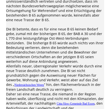
unmissverständlich vertreten und durchsetzen, dass im
nächsten Bundesverkehrswegeplan möglicherweise eine
Ortsumgehung für Wehrendorf und eine Ertüchtigung der
bestehenden B 65 aufgenommen würde, keinesfalls aber
eine neue Trasse der B 65.
Die BI betonte, dass es für eine neue B 65 keinen Bedarf
gebe, zumal mit der bisherigen B 65, der BAB A 30 und der
L 770 drei leistungsfähige Ost-West-Verbindungen
bestünden. Die bisherige B 65 würde auch nichts von ihrer
Bedeutung verlieren, denn die bestehenden
mittelständischen Unternehmen und die Bewohner der
verschiedenen Ortschaften an der jetzigen B 65 seien
weiterhin auf diese Anbindung angewiesen.
Allenfalls neuer, überregionaler Verkehr würde durch eine
neue Trasse deutlich zunehmen. Die BI sei nicht
grundsätzlich gegen die Ausweisung neuer Flächen für
Gewerbe, Wohnung und Verkehr, weist aber auf das Ziel
des „
“ hin, den Flächenverbrauch in der
Niedersächsischen Weges
freien Landschaft deutlich zu verringern.
Daher sei eine neue Trasse, die niemand in der Region
haben wolle, überflüssig und nicht mit den Klimazielen, der
Artenvielfalt, der nachhaltigen
, den
Citta-Slow-Gemeinde Bad Essen
Bedürfnissen der Landwirtschaft und der