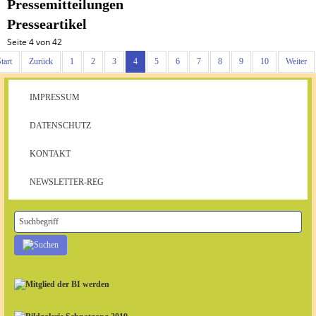
Pressemitteilungen
Presseartikel
Seite 4 von 42
tart
Zurück
1
2
3
4
5
6
7
8
9
10
Weiter
IMPRESSUM
DATENSCHUTZ
KONTAKT
NEWSLETTER-REG