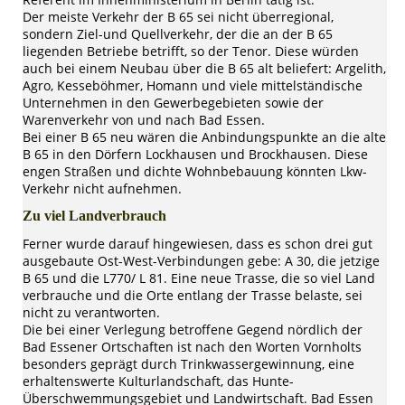
Der meiste Verkehr der B 65 sei nicht überregional,
sondern Ziel-und Quellverkehr, der die an der B 65
liegenden Betriebe betrifft, so der Tenor. Diese würden
auch bei einem Neubau über die B 65 alt beliefert: Argelith,
Agro, Kesseböhmer, Homann und viele mittelständische
Unternehmen in den Gewerbegebieten sowie der
Warenverkehr von und nach Bad Essen.
Bei einer B 65 neu wären die Anbindungspunkte an die alte
B 65 in den Dörfern Lockhausen und Brockhausen. Diese
engen Straßen und dichte Wohnbebauung könnten Lkw-
Verkehr nicht aufnehmen.
Zu viel Landverbrauch
Ferner wurde darauf hingewiesen, dass es schon drei gut
ausgebaute Ost-West-Verbindungen gebe: A 30, die jetzige
B 65 und die L770/ L 81. Eine neue Trasse, die so viel Land
verbrauche und die Orte entlang der Trasse belaste, sei
nicht zu verantworten.
Die bei einer Verlegung betroffene Gegend nördlich der
Bad Essener Ortschaften ist nach den Worten Vornholts
besonders geprägt durch Trinkwassergewinnung, eine
erhaltenswerte Kulturlandschaft, das Hunte-
Überschwemmungsgebiet und Landwirtschaft. Bad Essen