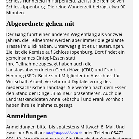
Schloss Hünnefeld in Harpenfeld. Ziel ist die Remise von
Schloss Ippenburg. Die reine Wanderzeit beträgt etwa 90
Minuten.
Abgeordnete gehen mit
Der Gang führt einen anderen Weg entlang als vor zwei
Jahren, die Teilnehmer werden aber immer die geplante
Trasse im Blick haben. Unterwegs gibt es Erläuterungen.
Ziel ist die Remise auf Schloss Ippenburg. Dort findet ein
gemeinsames Eintopf-Essen statt.
Ihre Teilnahme zugesagt haben auch die
Lanstagsabgeordneten Gerda Hövel (CDU) und Frank
Henning (SPD). Beide sind Mitglieder im Ausschuss für
Wirtschaft, Arbeit, Verkehr und Digitalisierung des
niedersächsischen Landtags. Sie werden nach dem Essen
den Stand der Dinge „B 65 neu“ präsentieren. Auch die
Landratskandidaten Anna Kebschull und Frank Vornholt
haben ihre Teilnahme zugesagt.
Anmeldungen
Anmeldungen bitte bis spätestens Mittwoch 8. Mai. Und
zwar per Email an:
oder Telefon 05472
info@stoppt-b65-neu.de
958110 (Anrufbeantworter). Ein Hinweis der Organisatoren: