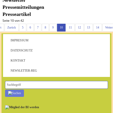
Newsletter
Pressemitteilungen
Presseartikel
Seite 10 von 42
rt
Zurück
5
6
7
8
9
10
11
12
13
14
Weiter
IMPRESSUM
DATENSCHUTZ
KONTAKT
NEWSLETTER-REG