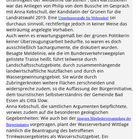
war das Anliegen von Philip von dem Bussche im Gespräch
mit Anna Kebschull, der Kandidatin der Grünen für die
Landratswahl 2019. Eine
sei
Umgehungsstraße für Wehrendorf
durchaus sinnvoll, rechtfertige jedoch in keiner Weise das
weiträumig angelegte Vorhaben.
Auch wenn es erwartungsgemäß bei der grünen Politikerin
keiner Überzeugungsarbeit bedurfte, so waren es doch
ausschließlich Sachargumente, die diskutiert wurden.
Besagte Meldelinie, wie die im Bundesverkehrswegeplan
gelistete Trasse heißt, führt teilweise durch
Landschaftsschutzgebiete, durch zusammenhängende
landwirtschaftliche Nutzflächen und durch ein
Wassergewinnungsgebiet. Sie würde durch
Zubringerknoten weitere Flächen zerschneiden und
widerspreche zudem, so die Auffassung der Bürgerinitiative,
dem touristischen Selbstverständnis der Gemeinde Bad
Essen als Città Slow.
Anna Kebschull, die sämtlichen Argumenten beipflichtete,
verwies zudem auf die besonderen geologischen
Gegebenheiten: Wie auch bei der
jüngsten Mitgliederversammlung der
vorgetragen, plant der Wasserverband Wittlage
Bürgerinitiative
nämlich die Beantragung des betroffenen
Trinkwassergebietes als Wasserschutzgebiet. Ein