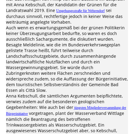
mit Anna Kebschull, der Kandidatin der Grünen für die
Landratswahl 2019. Eine
sei
Umgehungsstraße für Wehrendorf
durchaus sinnvoll, rechtfertige jedoch in keiner Weise das
weiträumig angelegte Vorhaben.
Auch wenn es erwartungsgemäß bei der grünen Politikerin
keiner Überzeugungsarbeit bedurfte, so waren es doch
ausschließlich Sachargumente, die diskutiert wurden.
Besagte Meldelinie, wie die im Bundesverkehrswegeplan
gelistete Trasse heißt, führt teilweise durch
Landschaftsschutzgebiete, durch zusammenhängende
landwirtschaftliche Nutzflächen und durch ein
Wassergewinnungsgebiet. Sie würde durch
Zubringerknoten weitere Flächen zerschneiden und
widerspreche zudem, so die Auffassung der Bürgerinitiative,
dem touristischen Selbstverständnis der Gemeinde Bad
Essen als Città Slow.
Anna Kebschull, die sämtlichen Argumenten beipflichtete,
verwies zudem auf die besonderen geologischen
Gegebenheiten: Wie auch bei der
jüngsten Mitgliederversammlung der
vorgetragen, plant der Wasserverband Wittlage
Bürgerinitiative
nämlich die Beantragung des betroffenen
Trinkwassergebietes als Wasserschutzgebiet. Ein
ausgewiesenes Wasserschutzgebiet aber, so Kebschull,