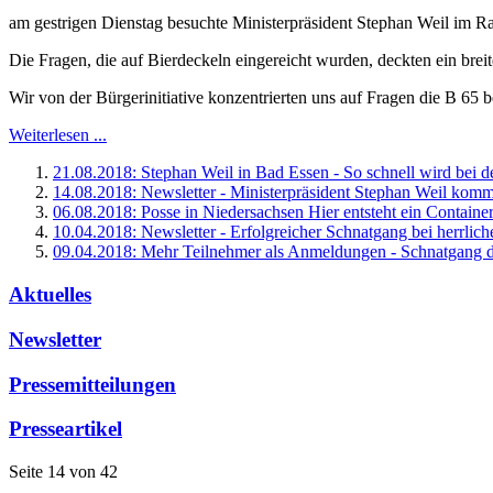
am gestrigen Dienstag besuchte Ministerpräsident Stephan Weil im R
Die Fragen, die auf Bierdeckeln eingereicht wurden, deckten ein brei
Wir von der Bürgerinitiative konzentrierten uns auf Fragen die B 65 be
Weiterlesen ...
21.08.2018: Stephan Weil in Bad Essen - So schnell wird bei d
14.08.2018: Newsletter - Ministerpräsident Stephan Weil kom
06.08.2018: Posse in Niedersachsen Hier entsteht ein Container
10.04.2018: Newsletter - Erfolgreicher Schnatgang bei herrlic
09.04.2018: Mehr Teilnehmer als Anmeldungen - Schnatgang der
Aktuelles
Newsletter
Pressemitteilungen
Presseartikel
Seite 14 von 42