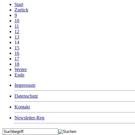
Start
Zurück
9
10
11
12
13
14
15
16
17
18
Weiter
Ende
Impressum
Datenschutz
Kontakt
Newsletter-Reg